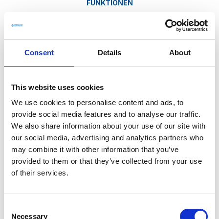
FUNKTIONEN
Welche Möglichkeiten bietet
das COMAN Dashboard?
Consent
Details
About
Verschaffen Sie sich mit dem COMAN Dashboard ein
klares Bild über den Fortschritt und die Leistung Ihres
Projekts in Echtzeit. Entdecken Sie unsere
This website uses cookies
erweiterten Funktionen für das
We use cookies to personalise content and ads, to
Multiprojektmanagement und übernehmen Sie die
provide social media features and to analyse our traffic.
Kontrolle wie nie zuvor. Lesen Sie weiter, um mehr
zu erfahren.
We also share information about your use of our site with
our social media, advertising and analytics partners who
may combine it with other information that you’ve
provided to them or that they’ve collected from your use
of their services.
Multi Project Management
C
Necessary
o