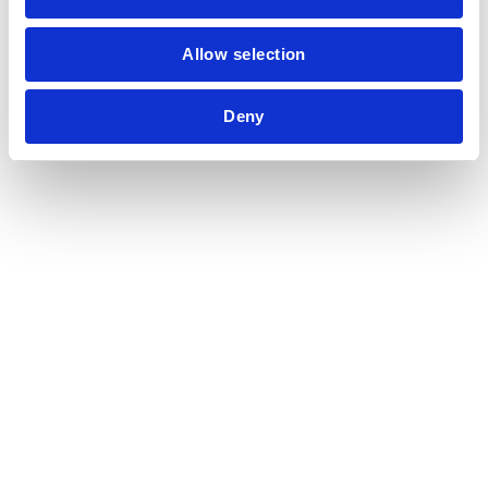
i
o
Allow selection
n
Deny