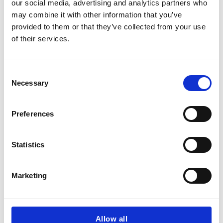
our social media, advertising and analytics partners who
may combine it with other information that you’ve
provided to them or that they’ve collected from your use
of their services.
C
Necessary
o
n
s
Preferences
e
n
t
Statistics
S
e
Marketing
l
e
c
t
Allow all