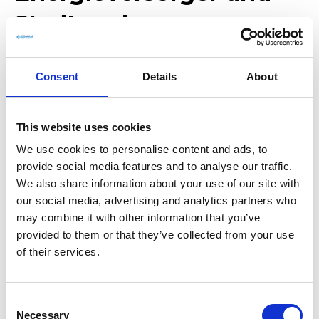
Stadtwerke
COMAN ist heute der führende Anbieter
Consent
Details
About
von durchgängigen Softwarelösungen für
ein wirtschaftliches
Baustellenmanagement in der
This website uses cookies
Versorgungsindustrie. Viele Unternehmen
We use cookies to personalise content and ads, to
nutzen schon heute die Vorteile von
provide social media features and to analyse our traffic.
COMAN. Mit COMAN lassen sich alle
We also share information about your use of our site with
Aspekte Ihres Projektmanagements
our social media, advertising and analytics partners who
effizient verbessern.
may combine it with other information that you’ve
provided to them or that they’ve collected from your use
Unsere Einsatzgebiete:
of their services.
Stadtwerke und Kommunale Versorger
Energieversorger und Energieerzeuger
C
Necessary
o