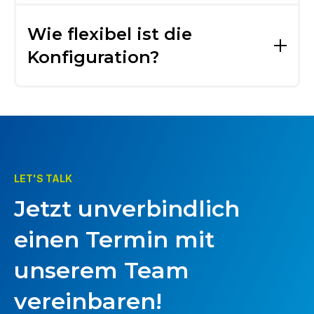
Ja. Sie können Abnahmeberichte per Klick
exportieren oder direkt im Projekt für
Wie flexibel ist die
Stakeholder freigeben.
Konfiguration?
Sie können eigene Kategorien, Pflichtfelder,
Fotopflichten und Bewertungsoptionen
definieren.
LET'S TALK
Jetzt unverbindlich
einen Termin mit
unserem Team
vereinbaren!