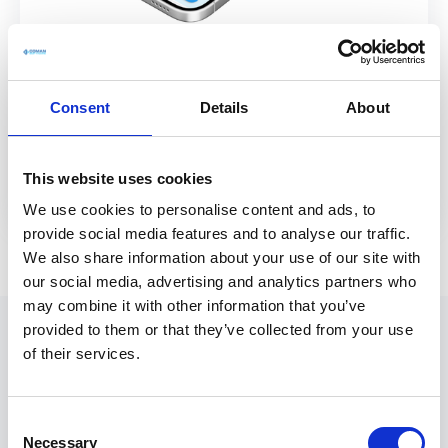
3. Transparente Übergabe
an alle Stakeholder
Consent
Details
About
Ein Klick genügt: Exportieren Sie eine klar
aufgebaute Abnahmedokumentation oder
This website uses cookies
geben Sie sie für Partner frei.
We use cookies to personalise content and ads, to
provide social media features and to analyse our traffic.
We also share information about your use of our site with
our social media, advertising and analytics partners who
may combine it with other information that you’ve
provided to them or that they’ve collected from your use
of their services.
BENEFITS
Die Vorteile auf einen
C
Necessary
o