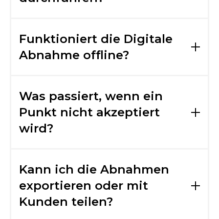
Ja. Über Rollen & Rechte lässt sich genau
steuern, wer prüfen oder freigeben darf. Ideal
Funktioniert die Digitale
für OEMs, Lieferanten oder externe Prüfer.
Abnahme offline?
Ja. Alle Prüfschritte können auch ohne Internet
durchgeführt werden. Die Daten
Was passiert, wenn ein
synchronisieren sich automatisch, sobald eine
Punkt nicht akzeptiert
Verbindung besteht.
wird?
Dann wird automatisch ein offener Punkt
angelegt – inklusive Foto, Standort,
Kann ich die Abnahmen
Verantwortlichen und Historie.
exportieren oder mit
Kunden teilen?