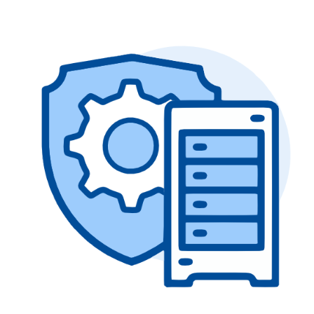
baut zudem auf einen großen bekannten
Hosting-Partner, mit Rechenzentren in
Deutschland und entsprechender ISO27001
Zertifizierung.